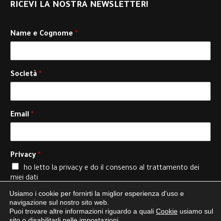
RICEVI LA NOSTRA NEWSLETTER!
Name e Cognome
*
Società
*
Email
*
Privacy
*
ho letto la
privacy
e do il consenso al trattamento dei
miei dati
Usiamo i cookie per fornirti la miglior esperienza d'uso e
navigazione sul nostro sito web.
Iscriviti
Puoi trovare altre informazioni riguardo a quali
Cookie
usiamo sul
sito o disabilitarli nelle impostazioni.